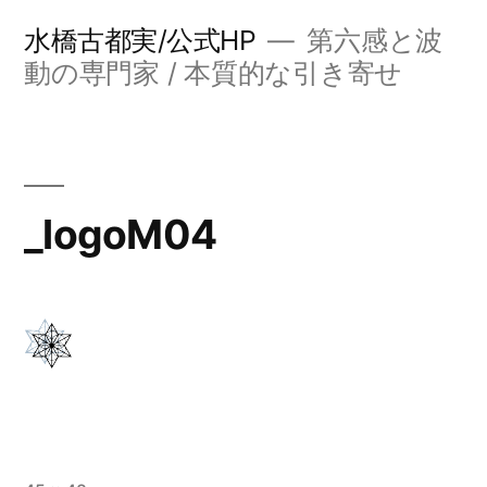
コ
水橋古都実/公式HP
第六感と波
ン
動の専門家 / 本質的な引き寄せ
テ
ン
ツ
_logoM04
へ
ス
キ
ッ
プ