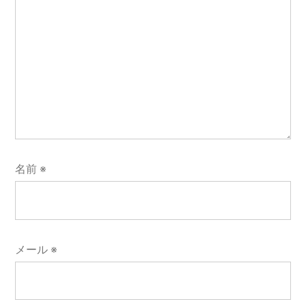
ョ
ン
名前
※
メール
※