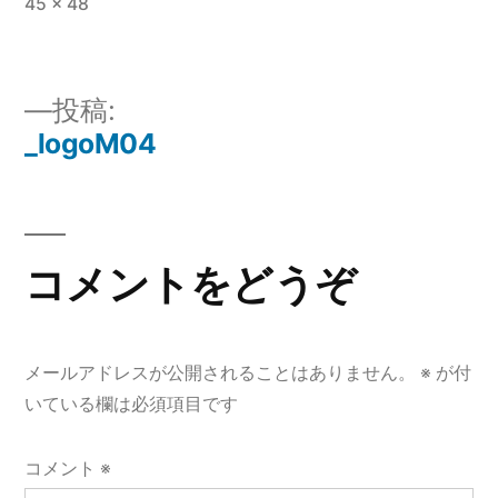
フ
45 × 48
ル
サ
イ
投稿:
ズ
_logoM04
投
稿
ナ
コメントをどうぞ
ビ
ゲ
メールアドレスが公開されることはありません。
※
が付
ー
いている欄は必須項目です
シ
コメント
※