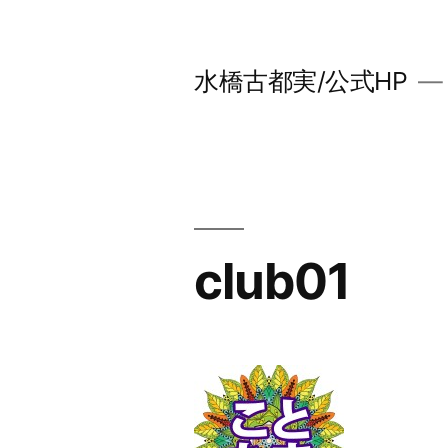
コ
ン
水橋古都実/公式HP
テ
ン
ツ
へ
ス
club01
キ
ッ
プ