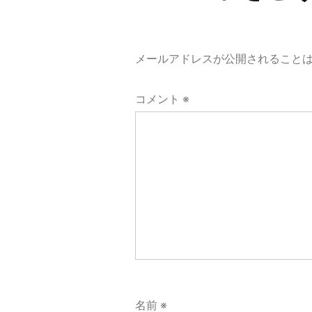
ビ
ゲ
メールアドレスが公開されること
ー
コメント
※
シ
ョ
ン
名前
※