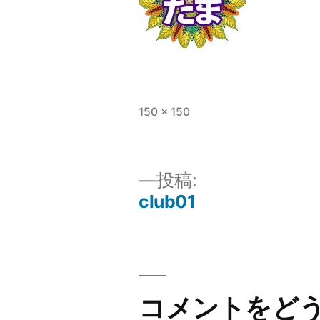
フ
150 × 150
ル
サ
イ
投稿:
ズ
club01
投
稿
ナ
コメントをど