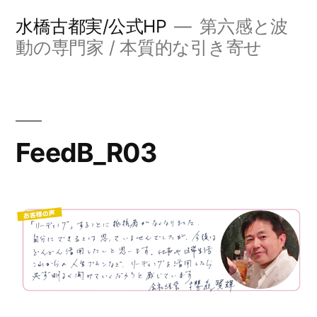
コ
水橋古都実/公式HP
第六感と波
ン
動の専門家 / 本質的な引き寄せ
テ
ン
ツ
FeedB_R03
へ
ス
キ
ッ
プ