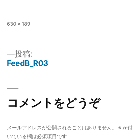
フ
630 × 189
ル
サ
イ
投稿:
ズ
FeedB_R03
投
稿
ナ
コメントをどうぞ
ビ
ゲ
メールアドレスが公開されることはありません。
※
が付
ー
いている欄は必須項目です