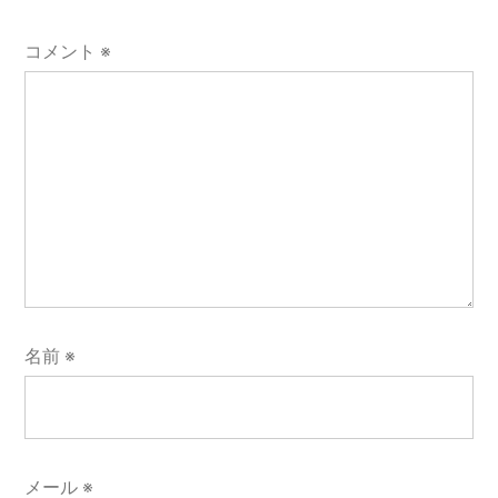
シ
コメント
※
ョ
ン
名前
※
メール
※