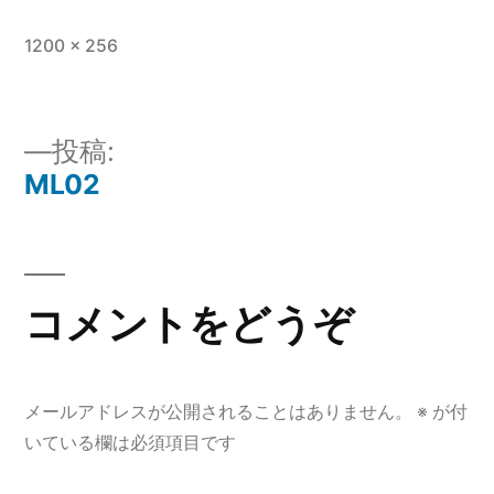
フ
1200 × 256
ル
サ
イ
投稿:
ズ
ML02
投
稿
ナ
コメントをどうぞ
ビ
ゲ
メールアドレスが公開されることはありません。
※
が付
ー
いている欄は必須項目です