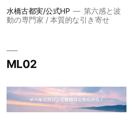
コ
水橋古都実/公式HP
第六感と波
ン
動の専門家 / 本質的な引き寄せ
テ
ン
ツ
ML02
へ
ス
キ
ッ
プ