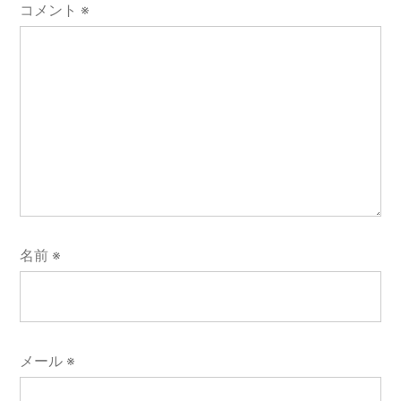
シ
コメント
※
ョ
ン
名前
※
メール
※