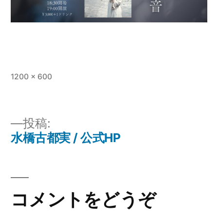
フ
1200 × 600
ル
サ
イ
投稿:
ズ
水橋古都実 / 公式HP
投
稿
ナ
コメントをどうぞ
ビ