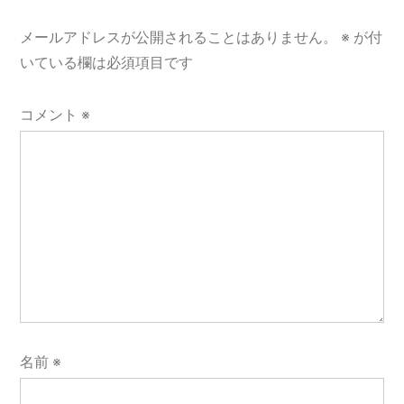
ゲ
メールアドレスが公開されることはありません。
※
が付
ー
いている欄は必須項目です
シ
コメント
※
ョ
ン
名前
※