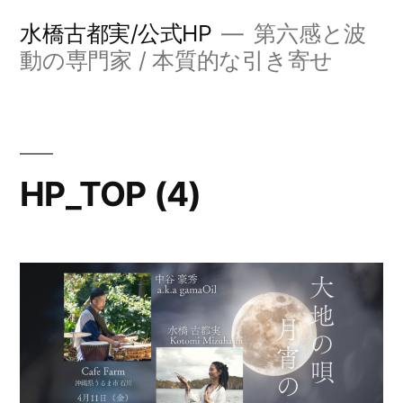
コ
水橋古都実/公式HP
第六感と波
ン
動の専門家 / 本質的な引き寄せ
テ
ン
ツ
HP_TOP (4)
へ
ス
キ
ッ
プ